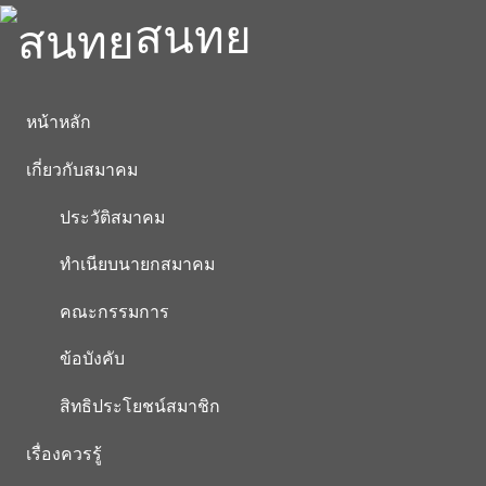
สนทย
หน้าหลัก
เกี่ยวกับสมาคม
ประวัติสมาคม
ทำเนียบนายกสมาคม
คณะกรรมการ
ข้อบังคับ
สิทธิประโยชน์สมาชิก
เรื่องควรรู้