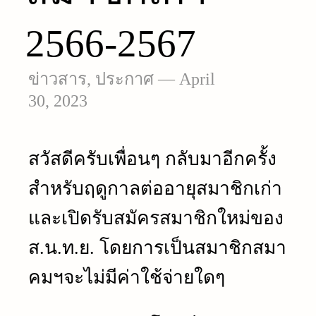
2566-2567
ข่าวสาร
,
ประกาศ
—
April
30, 2023
สวัสดีครับเพื่อนๆ กลับมาอีกครั้ง
สำหรับฤดูกาลต่ออายุสมาชิกเก่า
และเปิดรับสมัครสมาชิกใหม่ของ
ส.น.ท.ย. โดยการเป็นสมาชิกสมา
คมฯจะไม่มีค่าใช้จ่ายใดๆ