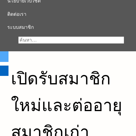
นโยบายเว็บไซต์
ติดต่อเรา
ระบบสมาชิก
เปิดรับสมาชิก
ใหม่และต่ออายุ
สมาชิกเก่า