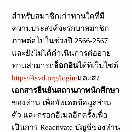
สำหรับสมาชิกเก่าท่านใดที่มี
ความประสงค์จะรักษาสมาชิก
ภาพต่อไปในช่วงปี 2566-2567
และยังไม่ได้ดำเนินการต่ออายุ
ท่านสามารถ
ล็อกอิน
ได้ที่เว็บไซต์
https://tsvd.org/login/
และส่ง
เอกสารยืนยันสถานภาพนักศึกษา
ของท่าน เพื่ออัพเดตข้อมูลส่วน
ตัว และกรอกอีเมลอีกครั้งเพื่อ
เป็นการ Reactivate บัญชีของท่าน