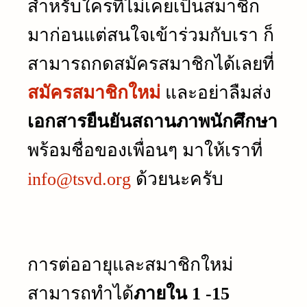
สำหรับใครที่ไม่เคยเป็นสมาชิก
มาก่อนแต่สนใจเข้าร่วมกับเรา ก็
สามารถกดสมัครสมาชิกได้เลยที่
สมัครสมาชิกใหม่
และอย่าลืมส่ง
เอกสารยืนยันสถานภาพนักศึกษา
พร้อมชื่อของเพื่อนๆ มาให้เราที่
info@tsvd.org
ด้วยนะครับ
การต่ออายุและสมาชิกใหม่
สามารถทำได้
ภายใน 1 -15