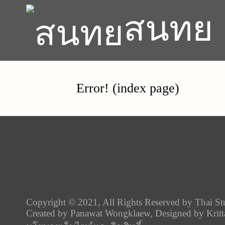
สนทย
Error! (index page)
Copyright © 2021, All Rights Reserved by Thai St
Created by
Panawat Wongklaew
, Designed by Krit