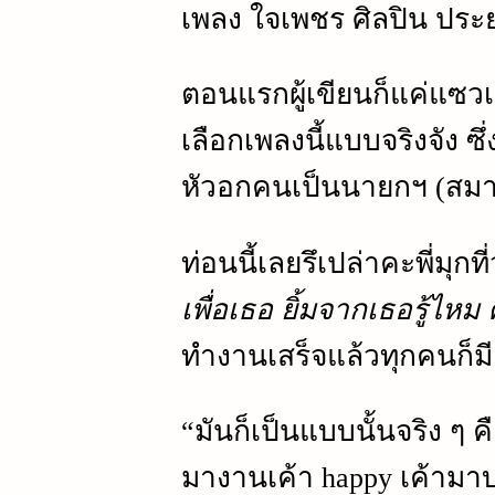
เพลง ใจเพชร ศิลปิน ประย
ตอนแรกผู้เขียนก็แค่แซวเ
เลือกเพลงนี้แบบจริงจัง ซึ่
หัวอกคนเป็นนายกฯ (สมาค
ท่อนนี้เลยรึเปล่าคะพี่มุกที
เพื่อเธอ ยิ้มจากเธอรู้ไหม
ทำงานเสร็จแล้วทุกคนก็มี
“มันก็เป็นแบบนั้นจริง 
มางานเค้า happy เค้ามา