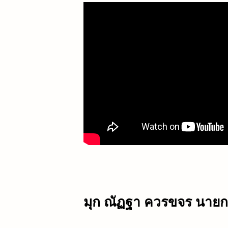
มุก ณัฏฐา ควรขจร นาย